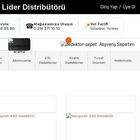
 Lider Distribütörü
Giriş Yap
/
Üye Ol
ervis
Mağazamıza Ulaşın
Yol Tarifi
☎
📍
48 85 80
0 216 371 10 10
İstanbul, Turkey
Alışveriş Sepetim
ör
2.EL
Kiralık
Fırsat
Aksesuarlar
Hakkımızda
rı
Dedektörler
Dedektörler
Ürünleri