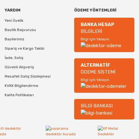
YARDIM
ÖDEME YÖNTEMLERİ
Yeni Üyelik
BANKA HESAP
Bayilik Başvurusu
BİLGİLERİ
Bayilerimiz
Bilgi için tıklayın
Sipariş ve Kargo Takibi
İade, Satış
ALTERNATİF
Güvenli Alışveriş
ÖDEME SİSTEMİ
Mesafeli Satış Sözleşmesi
Bilgi için tıklayın
KVKK Bilgilendirme
Kalite Politikaları
BİLGİ BANKASI