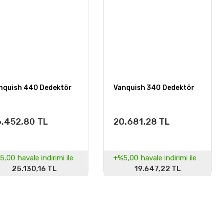
nquish 440 Dedektör
Vanquish 340 Dedektör
.452,80 TL
20.681,28 TL
5,00
havale indirimi ile
+%5,00
havale indirimi ile
25.130,16 TL
19.647,22 TL