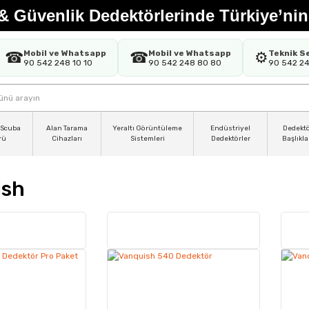
& Güvenlik Dedektörlerinde Türkiye’nin
Mobil ve Whatsapp
Mobil ve Whatsapp
Teknik S
☎
☎
⚙️
90 542 248 10 10
90 542 248 80 80
90 542 2
 Scuba
Alan Tarama
Yeraltı Görüntüleme
Endüstriyel
Dedekt
rü
Cihazları
Sistemleri
Dedektörler
Başlıkla
ish