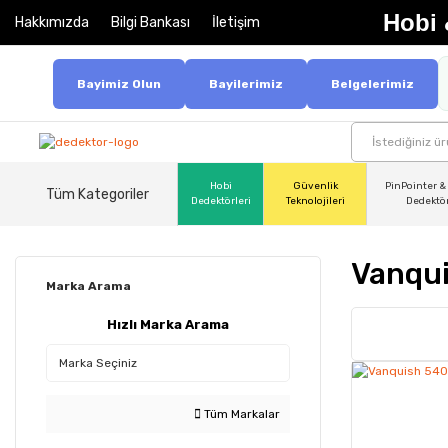
Hobi 
Hakkımızda
Bilgi Bankası
İletişim
Bayimiz Olun
Bayilerimiz
Belgelerimiz
Hobi
Güvenlik
PinPointer &
Tüm Kategoriler
Dedektörleri
Teknolojileri
Dedektö
Vanqu
Marka Arama
Hızlı Marka Arama
Tüm Markalar