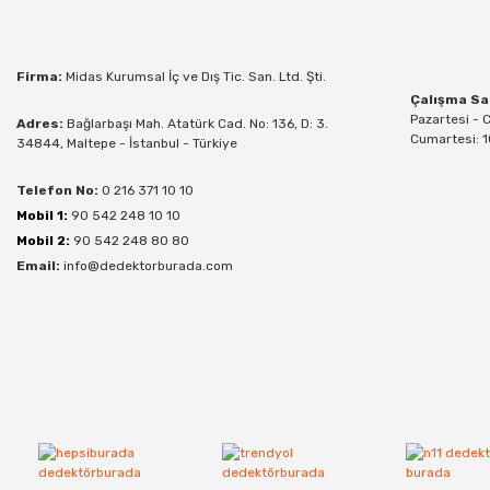
Firma:
Midas Kurumsal İç ve Dış Tic. San. Ltd. Şti.
Çalışma Sa
Pazartesi - 
Adres:
Bağlarbaşı Mah. Atatürk Cad. No: 136, D: 3.
Cumartesi: 1
34844, Maltepe - İstanbul - Türkiye
Telefon No:
0 216 371 10 10
Mobil 1:
90 542 248 10 10
Mobil 2:
90 542 248 80 80
Email:
info@dedektorburada.com