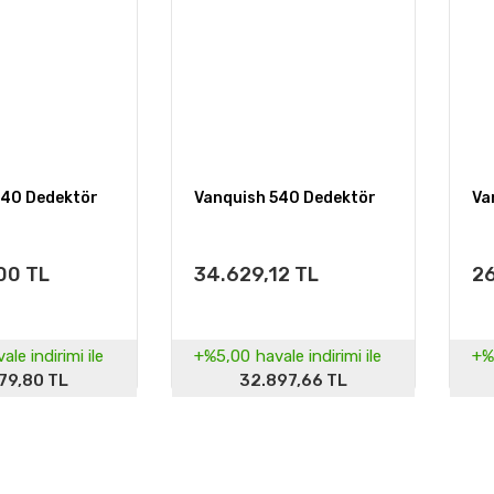
540 Dedektör
Vanquish 540 Dedektör
Va
00 TL
34.629,12 TL
26
ale indirimi ile
+%5,00
havale indirimi ile
+%
79,80 TL
32.897,66 TL