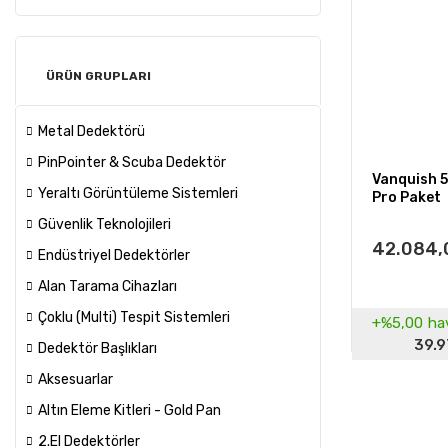
ÜRÜN GRUPLARI
Metal Dedektörü
PinPointer & Scuba Dedektör
Vanquish 
Yeraltı Görüntüleme Sistemleri
Pro Paket
Güvenlik Teknolojileri
42.084,
Endüstriyel Dedektörler
Alan Tarama Cihazları
Çoklu (Multi) Tespit Sistemleri
+%5,00
hav
39.9
Dedektör Başlıkları
Aksesuarlar
Altın Eleme Kitleri - Gold Pan
2.El Dedektörler