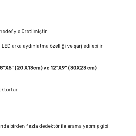
edefiyle üretilmiştir.
ED arka aydınlatma özelliği ve şarj edilebilir
8"X5" (20 X13cm) ve 12"X9" (30X23 cm)
ektörtür.
 anda birden fazla dedektör ile arama yapmış gibi