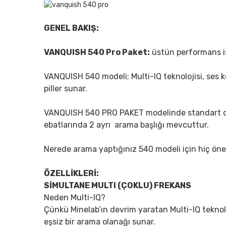
GENEL BAKIŞ:
VANQUISH 540 Pro Paket:
üstün performans ist
VANQUISH 540 modeli; Multi-IQ teknolojisi, ses ko
piller sunar.
VANQUISH 540 PRO PAKET modelinde standart ol
ebatlarında 2 ayrı arama başlığı mevcuttur.
Nerede arama yaptığınız 540 modeli için hiç öne
ÖZELLİKLERİ:
SİMULTANE MULTI (ÇOKLU) FREKANS
Neden Multi-IQ?
Çünkü Minelab’ın devrim yaratan Multi-IQ teknoloj
eşsiz bir arama olanağı sunar.