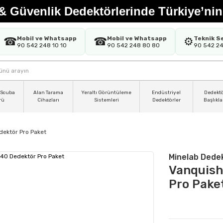
& Güvenlik Dedektörlerinde Türkiye’nin
Mobil ve Whatsapp
Mobil ve Whatsapp
Teknik S
☎
☎
⚙️
90 542 248 10 10
90 542 248 80 80
90 542 2
 Scuba
Alan Tarama
Yeraltı Görüntüleme
Endüstriyel
Dedekt
rü
Cihazları
Sistemleri
Dedektörler
Başlıkla
ektör Pro Paket
Minelab Dede
Vanquish
Pro Pake