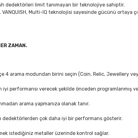
sh dedektörleri limit tanımayan bir teknolojiye sahiptir.
. VANQUISH, Multi-IQ teknolojisi sayesinde gücünü ortaya çık
HER ZAMAN.
çe 4 arama modundan birini seçin (Coin, Relic, Jewellery vey
iyi performansı verecek şekilde önceden programlanmış ve o
lanmadan arama yapmanıza olanak tanır.
ın dedektörlerden çok daha iyi bir performans gösterir.
ek istediğiniz metaller üzerinde kontrol sağlar.