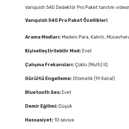
Vanquish 540 Dedektör Pro Paket tanıtım vide
Vanquish 540 Pro Paket Özellikleri
Arama Modları:
Madeni Para, Kalıntı, Mücevherat,
Kişiselleştirilebilir Mod:
Evet
Çalışma Frekansları:
Çoklu (Multi) IQ
Gürültü Engelleme:
Otomatik (19 Kanal)
Bluetooth Ses:
Evet
Demir Eğilimi:
Düşük
Hassasiyet:
10 seviye