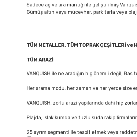
Sadece aç ve ara mantığı ile geliştirilmiş Vanqui
Gümüş altın veya mücevher, park tarla veya plaj
www.dedektorburada.com
TÜM METALLER. TÜM TOPRAK ÇEŞİTLERİ ve 
TÜM ARAZİ
VANQUISH ile ne aradığın hiç önemli değil, Basit
Her arama modu, her zaman ve her yerde size en 
VANQUISH, zorlu arazi yapılarında dahi hiç zor
Plajda, ıslak kumda ve tuzlu suda rakip firmalar
25 ayrım segmenti ile tespit etmek veya reddetm