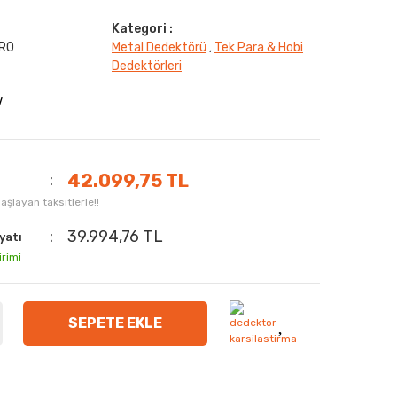
Kategori :
PRO
Metal Dedektörü
Tek Para & Hobi
,
Dedektörleri
V
42.099,75 TL
şlayan taksitlerle!!
39.994,76 TL
yatı
irimi
SEPETE EKLE