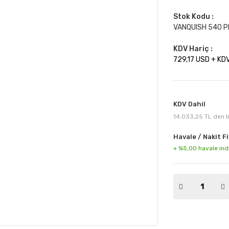
Stok Kodu :
VANQUISH 540 
KDV Hariç :
729,17 USD + KD
KDV Dahil
14.033,25 TL den ba
Havale / Nakit Fi
+ %5,00 havale ind