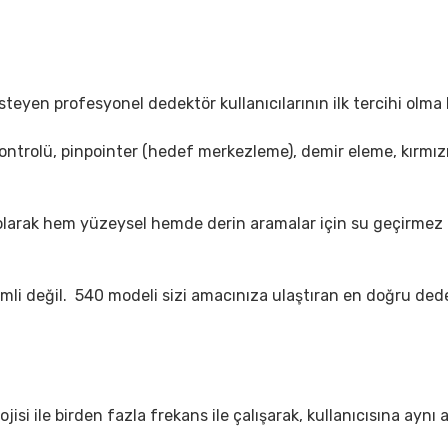
eyen profesyonel dedektör kullanıcılarının ilk tercihi olma h
ntrolü, pinpointer (hedef merkezleme), demir eleme, kırmızı L
arak hem yüzeysel hemde derin aramalar için su geçirmez
mli değil. 540 modeli sizi amacınıza ulaştıran en doğru ded
isi ile birden fazla frekans ile çalışarak, kullanıcısına aynı