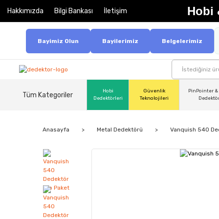
Hobi 
Hakkımızda
Bilgi Bankası
İletişim
Bayimiz Olun
Bayilerimiz
Belgelerimiz
Hobi
Güvenlik
PinPointer &
Tüm Kategoriler
Dedektörleri
Teknolojileri
Dedektö
Anasayfa
Metal Dedektörü
Vanquish 540 Ded