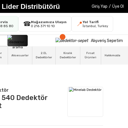
 Lider Distribütörü
Giriş Yap
/
Üye Ol
ervis
Mağazamıza Ulaşın
Yol Tarifi
☎
📍
48 85 80
0 216 371 10 10
İstanbul, Turkey
Alışveriş Sepetim
ör
2.EL
Kiralık
Fırsat
Aksesuarlar
Hakkımızda
rı
Dedektörler
Dedektörler
Ürünleri
ktör
 540 Dedektör
t