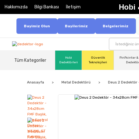
Hobi 
Hakkımızda
Bilgi Bankası
İletişim
Bayimiz Olun
Bayilerimiz
Belgelerimiz
Hobi
Güvenlik
PinPointer &
Tüm Kategoriler
Dedektörleri
Teknolojileri
Dedektö
Anasayfa
Metal Dedektörü
Deus 2 Dedektör 