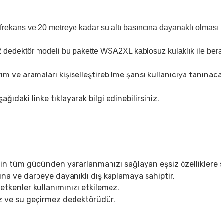
frekans ve 20 metreye kadar su altı basıncına dayanaklı olması
2 dedektör modeli bu pakette WSA2XL kablosuz kulaklık ile bera
ım ve aramaları kişiselleştirebilme şansı kullanıcıya tanınacak
ğıdaki linke tıklayarak bilgi edinebilirsiniz.
nin tüm gücünden yararlanmanızı sağlayan eşsiz özelliklere s
na ve darbeye dayanıklı dış kaplamaya sahiptir.
etkenler kullanımınızı etkilemez.
suz ve su geçirmez dedektörüdür.