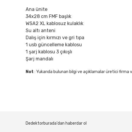
Ana ünite
34x28 cm FMF başlık
WSA2 XL kablosuz kulaklık
Su altı anteni
Dalış için kırmızı ve gri tıpa
1 usb güncelleme kablosu
1 şarj kablosu 3 çıkışlı
Şarj mandalı
Not
: Yukarıda bulunan bilgi ve açıklamalar üretici firma ve
Dedektorburada'dan haberdar ol