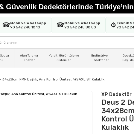
& Güvenlik Dedektörlerinde Türkiye’nin
Mobil ve Whatsapp
Mobil ve Whatsapp
Teknik S
☎
☎
⚙️
90 542 248 10 10
90 542 248 80 80
90 542 2
 Scuba
Alan Tarama
Yeraltı Görüntüleme
Endüstriyel
Dedekt
rü
Cihazları
Sistemleri
Dedektörler
Başlıkla
- 34x28cm FMF Başlık, Ana Kontrol Ünitesi, WSAXL ST Kulaklık
XP Dedektör
Deus 2 D
34x28cm 
Kontrol 
Kulaklık