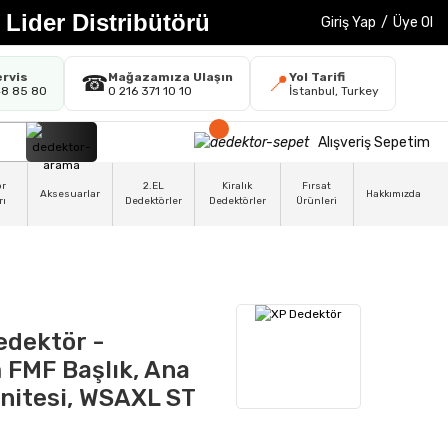
 Lider Distribütörü
Giriş Yap
/
Üye Ol
ervis
Mağazamıza Ulaşın
Yol Tarifi
☎
📍
48 85 80
0 216 371 10 10
İstanbul, Turkey
Alışveriş Sepetim
ör
2.EL
Kiralık
Fırsat
Aksesuarlar
Hakkımızda
rı
Dedektörler
Dedektörler
Ürünleri
edektör -
FMF Başlık, Ana
Ünitesi, WSAXL ST