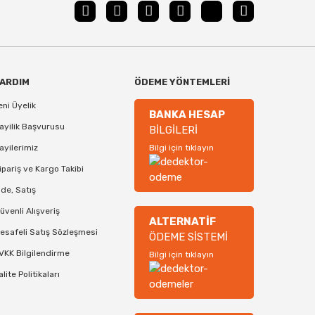
ARDIM
ÖDEME YÖNTEMLERİ
eni Üyelik
BANKA HESAP
ayilik Başvurusu
BİLGİLERİ
ayilerimiz
Bilgi için tıklayın
ipariş ve Kargo Takibi
ade, Satış
üvenli Alışveriş
ALTERNATİF
esafeli Satış Sözleşmesi
ÖDEME SİSTEMİ
VKK Bilgilendirme
Bilgi için tıklayın
alite Politikaları