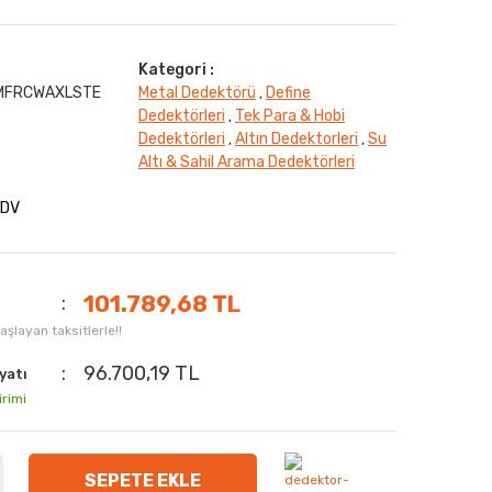
Kategori :
MFRCWAXLSTE
Metal Dedektörü
Define
,
Dedektörleri
Tek Para & Hobi
,
Dedektörleri
Altın Dedektorleri
Su
,
,
Altı & Sahil Arama Dedektörleri
KDV
101.789,68 TL
şlayan taksitlerle!!
96.700,19 TL
yatı
irimi
SEPETE EKLE