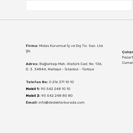
Firma:
Midas Kurumsal İç ve Dış Tic. San. Ltd.
Şti.
Çalış
Pazart
Cumart
Adres:
Bağlarbaşı Mah. Atatürk Cad. No: 136,
D: 3. 34844, Maltepe - İstanbul - Türkiye
Telefon No:
0 216 371 10 10
Mobil 1:
90 542 248 10 10
Mobil 2:
90 542 248 80 80
Email:
info@dedektorburada.com