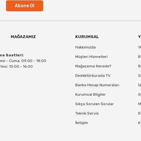
Abone Ol
MAĞAZAMIZ
KURUMSAL
Y
Hakkımızda
Y
ma Saatleri:
Müşteri Hizmetleri
B
esi - Cuma: 09:00 - 18:00
Mağazamız Nerede?
B
esi: 10:00 - 16:00
Dedektörburada TV
S
Banka Hesap Numaraları
İ
Kurumsal Bilgiler
G
Sıkça Sorulan Sorular
M
Teknik Servis
K
İletişim
K